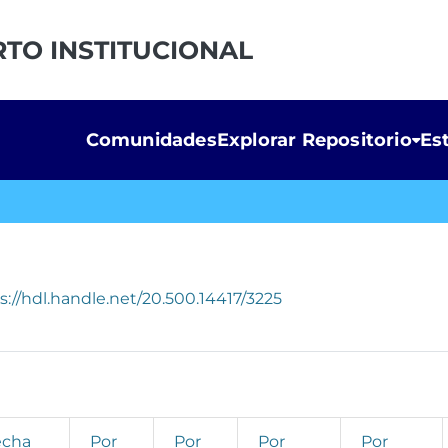
RTO INSTITUCIONAL
Comunidades
Explorar Repositorio
Es
s://hdl.handle.net/20.500.14417/3225
echa
Por
Por
Por
Por