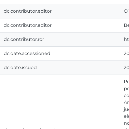
dc.contributor.editor
O’
dc.contributor.editor
Be
dc.contributor.ror
ht
dc.date.accessioned
20
dc.date.issued
20
Po
pe
co
Am
ju
el
no