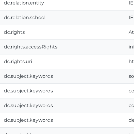
dc.relation.entity
IE
dc.relation.school
IE
dc.rights
At
dc.rights.accessRights
in
dc.rights.uri
ht
dc.subject.keywords
s
dc.subject.keywords
co
dc.subject.keywords
co
dc.subject.keywords
d