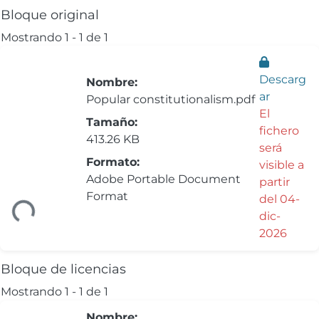
Bloque original
Mostrando
1 - 1 de 1
Descarg
Nombre:
ar
Popular constitutionalism.pdf
El
Tamaño:
fichero
413.26 KB
será
Formato:
visible a
Adobe Portable Document
partir
Format
del 04-
ndo...
dic-
2026
Bloque de licencias
Mostrando
1 - 1 de 1
Nombre: