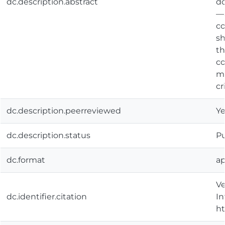
dc.description.abstract
do
—a
co
sh
th
co
ma
cr
dc.description.peerreviewed
Ye
dc.description.status
Pu
dc.format
ap
Ve
dc.identifier.citation
In
ht