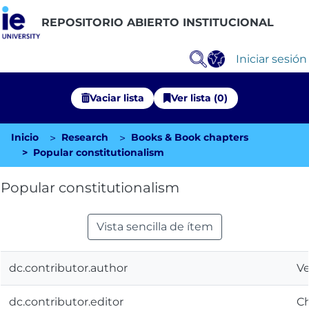
REPOSITORIO ABIERTO INSTITUCIONAL
Iniciar sesión
Vaciar lista
Ver lista (0)
Inicio
Research
Books & Book chapters
Comunidades
Popular constitutionalism
Explorar Repositorio
Popular constitutionalism
Estadísticas
Vista sencilla de ítem
dc.contributor.author
Ve
dc.contributor.editor
Ch