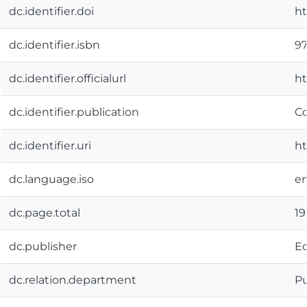
dc.identifier.doi
ht
dc.identifier.isbn
9
dc.identifier.officialurl
ht
dc.identifier.publication
Co
dc.identifier.uri
ht
dc.language.iso
e
dc.page.total
19
dc.publisher
Ed
dc.relation.department
Pu