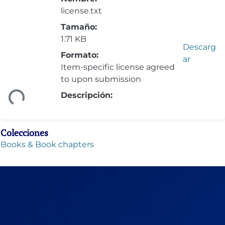
license.txt
Tamaño:
1.71 KB
Descarg
Formato:
ar
Item-specific license agreed
to upon submission
Descripción:
ndo...
Colecciones
Books & Book chapters