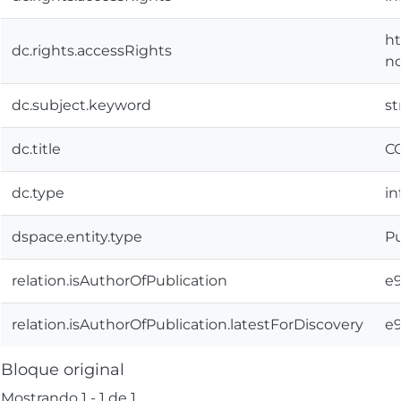
ht
dc.rights.accessRights
nc
dc.subject.keyword
st
dc.title
C
dc.type
in
dspace.entity.type
Pu
relation.isAuthorOfPublication
e9
relation.isAuthorOfPublication.latestForDiscovery
e9
Bloque original
Mostrando
1 - 1 de 1