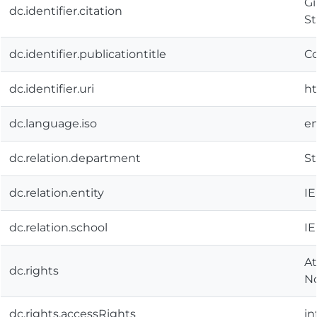
Gi
dc.identifier.citation
St
dc.identifier.publicationtitle
Co
dc.identifier.uri
ht
dc.language.iso
e
dc.relation.department
St
dc.relation.entity
IE
dc.relation.school
IE
At
dc.rights
No
dc.rights.accessRights
in