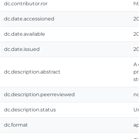
dc.contributor.ror
ht
dc.date.accessioned
20
dc.date.available
20
dc.date.issued
20
A 
dc.description.abstract
pr
st
dc.description.peerreviewed
n
dc.description.status
U
dc.format
ap