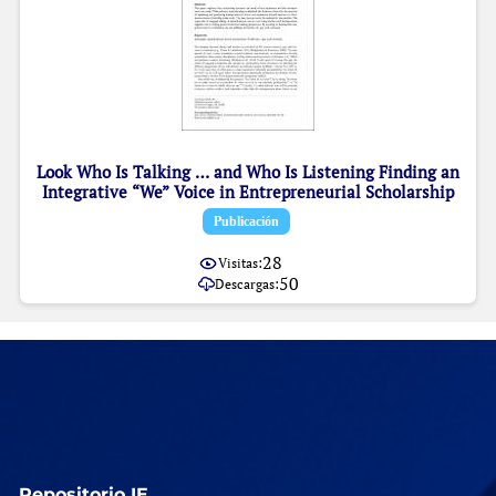
Look Who Is Talking … and Who Is Listening Finding an
Integrative “We” Voice in Entrepreneurial Scholarship
Item type:
,
Publicación
28
Visitas:
50
Descargas:
Repositorio IE