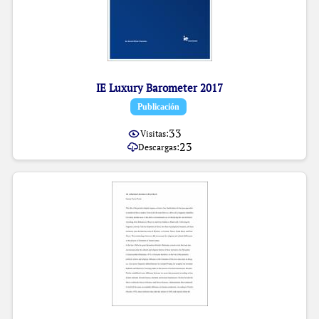
IE Luxury Barometer 2017
Item type:
,
Publicación
33
Visitas:
23
Descargas: