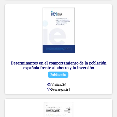
Determinantes en el comportamiento de la población
española frente al ahorro y la inversión
Item type:
,
Publicación
36
Visitas:
61
Descargas: