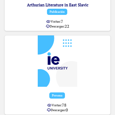
Arthurian Literature in East Slavic
Item type:
,
Publicación
7
Visitas:
22
Descargas:
Item type:
,
Persona
78
Visitas:
0
Descargas: