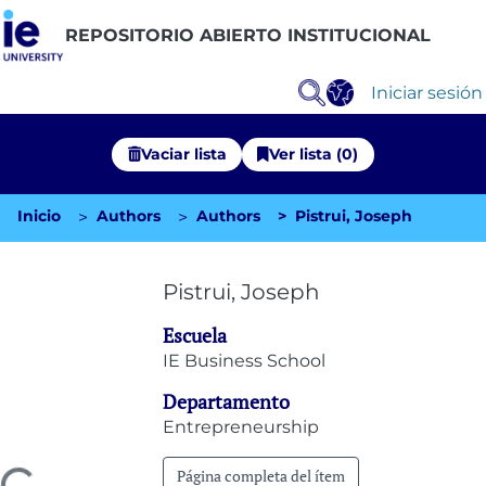
REPOSITORIO ABIERTO INSTITUCIONAL
Iniciar sesión
Vaciar lista
Ver lista (0)
Inicio
Authors
Authors
Pistrui, Joseph
Comunidades
Explorar Repositorio
Pistrui, Joseph
Estadísticas
Escuela
IE Business School
Departamento
Entrepreneurship
Página completa del ítem