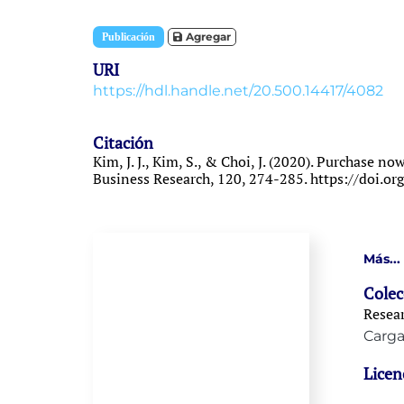
Item type:
,
Agregar
Publicación
URI
https://hdl.handle.net/20.500.14417/4082
Citación
Kim, J. J., Kim, S., & Choi, J. (2020). Purchase 
Business Research, 120, 274-285. https://doi.or
Más...
Colec
Resear
Carga
Licen