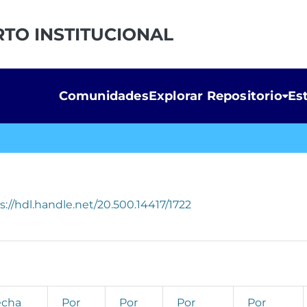
RTO INSTITUCIONAL
Comunidades
Explorar Repositorio
Es
s://hdl.handle.net/20.500.14417/1722
echa
Por
Por
Por
Por