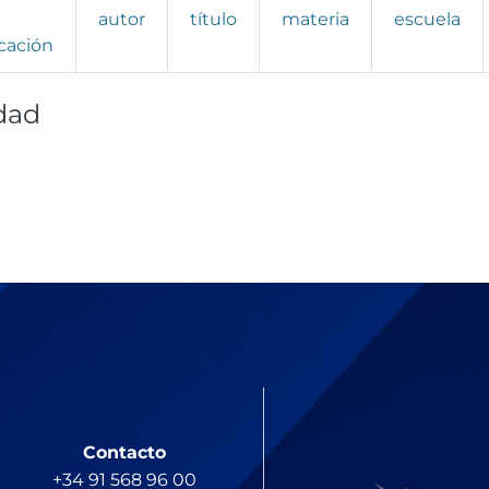
autor
título
materia
escuela
cación
dad
Contacto
+34 91 568 96 00