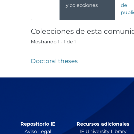
y colecciones
de
publi
Colecciones de esta comuni
Mostrando
1 - 1 de 1
Doctoral theses
Repositorio IE
Recursos adicionales
Aviso Legal
IE University Library