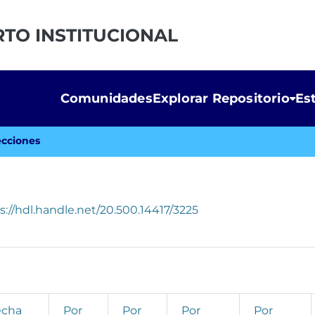
RTO INSTITUCIONAL
Comunidades
Explorar Repositorio
Es
cciones
s://hdl.handle.net/20.500.14417/3225
echa
Por
Por
Por
Por